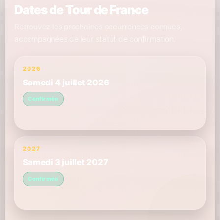
Dates de Tour de France
Retrouvez les prochaines occurrences connues,
accompagnées de leur statut de confirmation.
2026
Samedi 4 juillet 2026
Confirmée
2027
Samedi 3 juillet 2027
Confirmée