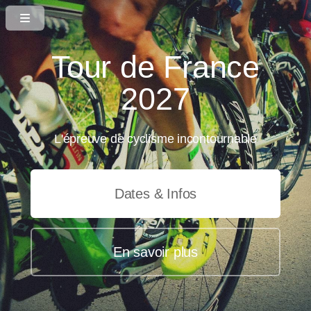
Tour de France
2027
L'épreuve de cyclisme incontournable
Dates & Infos
En savoir plus